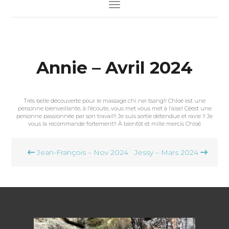
Toggle Navigation
Annie – Avril 2024
Trés belle découverte pour le massage chi nei tsang!! Chloé est une
personne bienveillante, à l’écoute, vous met vous met à l’aise! Céest une
personne passionnée par son travail!! Je suis sortie détendue et ravie !! Je
vous la recommande fortement!! À bientôt et mille mercis Chloé
Navigation
Jean-François – Nov 2024
Jessy – Mars 2024
de
l’article