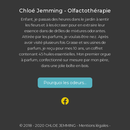
Chloé Jemming - Olfactothérapie
Enfant, je passais des heures dans le jardin à sentir
les fleurs et à les écraser pour en extraire leur
essence dans de drôles de mixtures odorantes.
Attirée par les parfums, je voulais être nez. Après
avoir visité plusieurs fois Grasse et ses usines de
parfum, je reçu pour mes 10 ans, un coffret
contenant 45 huiles essentielles. Mon premier orgue
à parfum, confectionné sur mesure par mon père,
dans une jolie boîte en bois.
Pourquoi les odeurs...
© 2018 - 2020 CHLOE JEMMING -
Mentions légales
-