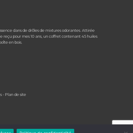
r essence dans de drôles de mixtures odorantes. Attirée
, je reçu pour mes 10 ans, un coffret contenant 45 huiles
oîte en bois.
s
-
Plan de site