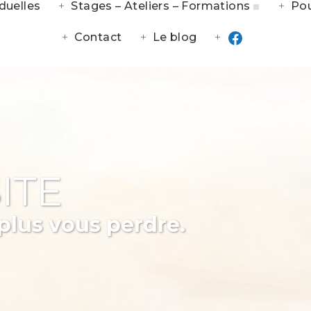
duelles
Stages – Ateliers – Formations
Pou
Contact
Le blog
ITE
plus vous perdre.