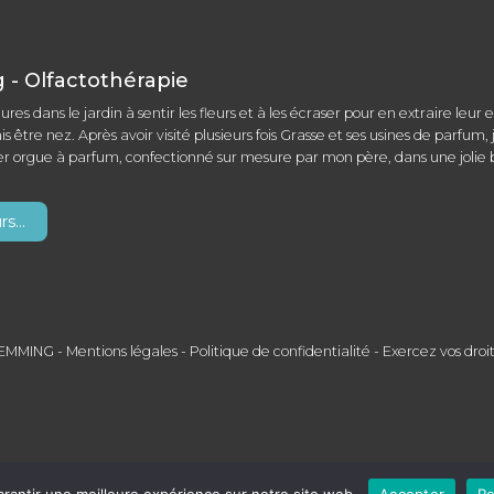
- Olfactothérapie
eures dans le jardin à sentir les fleurs et à les écraser pour en extraire leu
is être nez. Après avoir visité plusieurs fois Grasse et ses usines de parfum
er orgue à parfum, confectionné sur mesure par mon père, dans une jolie b
s...
JEMMING -
Mentions légales
-
Politique de confidentialité
-
Exercez vos droit