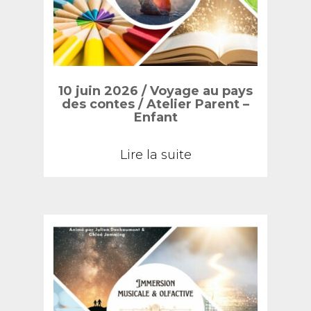
être
choisies
sur
la
10 juin 2026 / Voyage au pays
page
des contes / Atelier Parent –
Enfant
du
produit
Lire la suite