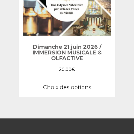
Dimanche 21 juin 2026 /
IMMERSION MUSICALE &
OLFACTIVE
20,00
€
Ce
Choix des options
produit
a
plusieurs
variations.