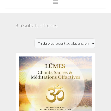
Toggle Navigation
Trié
3 résultats affichés
du
plus
récent
au
plus
ancien