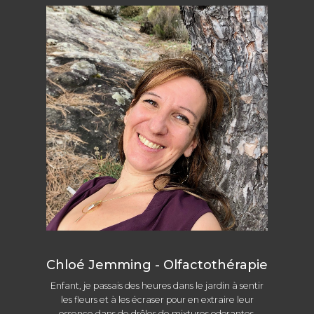
Les
options
peuvent
être
choisies
sur
la
page
du
produit
Chloé Jemming - Olfactothérapie
Enfant, je passais des heures dans le jardin à sentir
les fleurs et à les écraser pour en extraire leur
essence dans de drôles de mixtures odorantes.