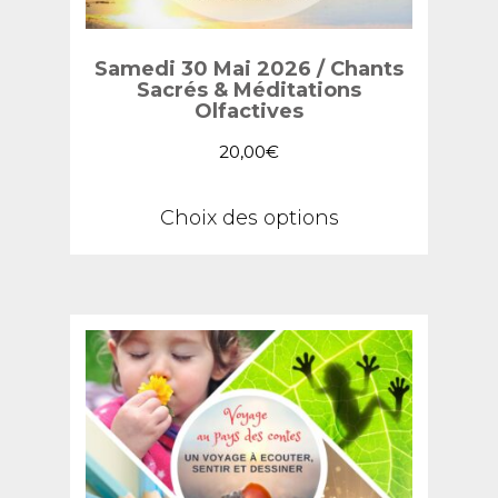
Samedi 30 Mai 2026 / Chants
Sacrés & Méditations
Olfactives
20,00
€
Ce
Choix des options
produit
a
plusieurs
variations.
Les
options
peuvent