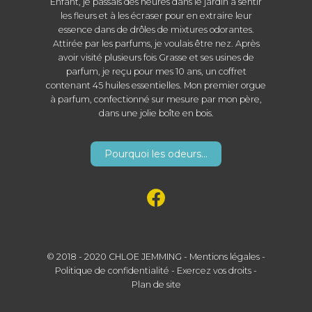
Enfant, je passais des heures dans le jardin à sentir
les fleurs et à les écraser pour en extraire leur
essence dans de drôles de mixtures odorantes.
Attirée par les parfums, je voulais être nez. Après
avoir visité plusieurs fois Grasse et ses usines de
parfum, je reçu pour mes 10 ans, un coffret
contenant 45 huiles essentielles. Mon premier orgue
à parfum, confectionné sur mesure par mon père,
dans une jolie boîte en bois.
Pourquoi les odeurs...
© 2018 - 2020 CHLOE JEMMING -
Mentions légales
-
Politique de confidentialité
-
Exercez vos droits
-
Plan de site