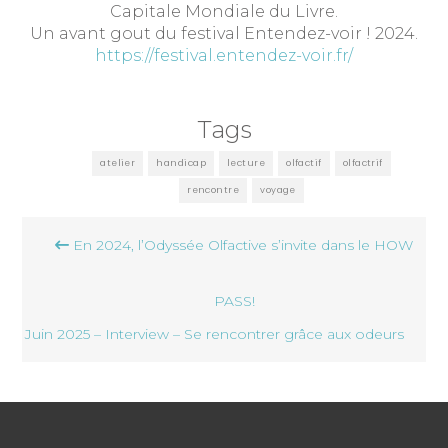
Capitale Mondiale du Livre.
Un avant gout du festival Entendez-voir ! 2024.
https://festival.entendez-voir.fr/
Tags
atelier
handicap
lecture
olfactif
olfactrif
rencontre
voyage
Navigation
En 2024, l’Odyssée Olfactive s’invite dans le HOW
de
l’article
PASS!
Juin 2025 – Interview – Se rencontrer grâce aux odeurs