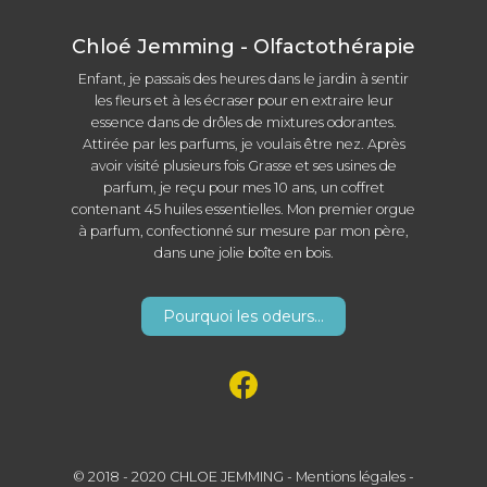
Chloé Jemming - Olfactothérapie
Enfant, je passais des heures dans le jardin à sentir
les fleurs et à les écraser pour en extraire leur
essence dans de drôles de mixtures odorantes.
Attirée par les parfums, je voulais être nez. Après
avoir visité plusieurs fois Grasse et ses usines de
parfum, je reçu pour mes 10 ans, un coffret
contenant 45 huiles essentielles. Mon premier orgue
à parfum, confectionné sur mesure par mon père,
dans une jolie boîte en bois.
Pourquoi les odeurs...
© 2018 - 2020 CHLOE JEMMING -
Mentions légales
-