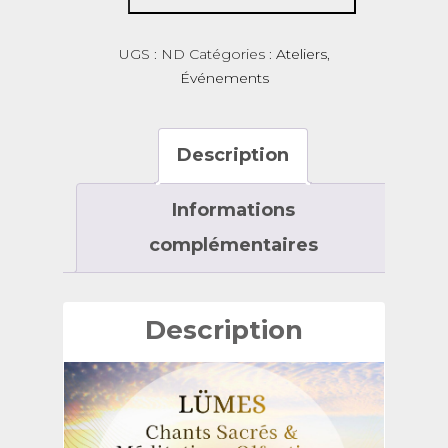
SAMEDI
30
UGS :
ND
Catégories :
Ateliers
,
MAI
Événements
2026
/
CHANTS
Description
SACRÉS
&
Informations
MÉDITATIONS
OLFACTIVES
complémentaires
Description