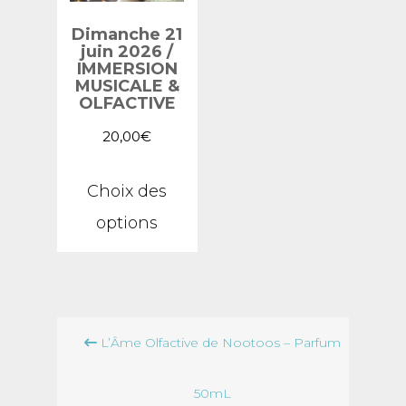
Dimanche 21
juin 2026 /
IMMERSION
MUSICALE &
OLFACTIVE
20,00
€
Ce
Choix des
produit
options
a
plusieurs
variations.
Navigation
Les
L’Âme Olfactive de Nootoos – Parfum
de
options
l’article
50mL
peuvent