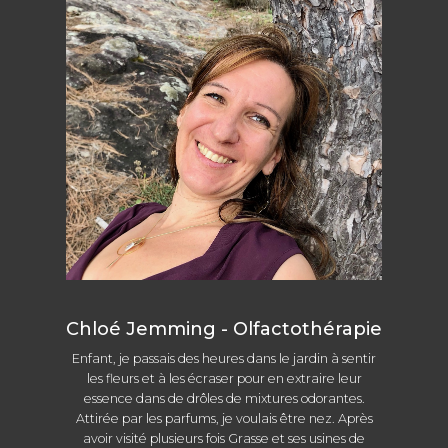
du
produit
Chloé Jemming - Olfactothérapie
Enfant, je passais des heures dans le jardin à sentir
les fleurs et à les écraser pour en extraire leur
essence dans de drôles de mixtures odorantes.
Attirée par les parfums, je voulais être nez. Après
avoir visité plusieurs fois Grasse et ses usines de