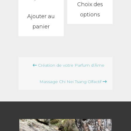
Choix des
produit
options
Ajouter au
a
panier
plusieur
variation
Les
Navigation
options
Création de votre Parfum d’Âme
de
peuvent
l’article
être
Massage Chi Nei Tsang Olfactif
choisies
sur
la
page