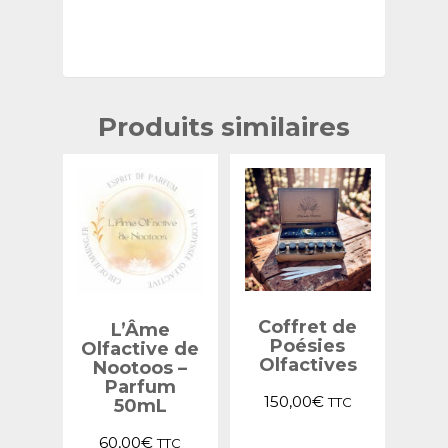
Produits similaires
Coffret de
L’Âme
Poésies
Olfactive de
Olfactives
Nootoos –
Parfum
150,00
€
TTC
50mL
Ce
60,00
€
TTC