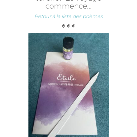
commence…
Retour à la liste des poèmes
🌟🌟🌟