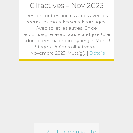
Olfactives – Nov 2023
Des rencontres nourrissantes avec les
odeurs, les mots, les sons, les images…
Avec soi et les autres. Chloé
accompagne avec douceur et joie ! J’ai
adoré créer ma propre synergie. Merci !
Stage « Poésies olfactives » –
Novembre 2023, Mutzig[...]
Détails
Pagination
1
2
Page Suivante