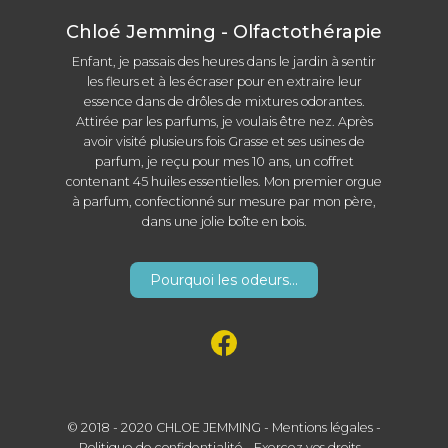
Chloé Jemming - Olfactothérapie
Enfant, je passais des heures dans le jardin à sentir
les fleurs et à les écraser pour en extraire leur
essence dans de drôles de mixtures odorantes.
Attirée par les parfums, je voulais être nez. Après
avoir visité plusieurs fois Grasse et ses usines de
parfum, je reçu pour mes 10 ans, un coffret
contenant 45 huiles essentielles. Mon premier orgue
à parfum, confectionné sur mesure par mon père,
dans une jolie boîte en bois.
Pourquoi les odeurs...
© 2018 - 2020 CHLOE JEMMING -
Mentions légales
-
Politique de confidentialité
-
Exercez vos droits
-