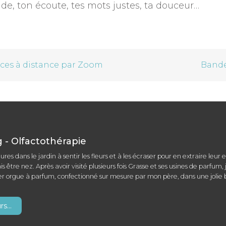
de, ton écoute, tes mots justes, ta douceur…
nces à distance par Zoom
Bande
- Olfactothérapie
eures dans le jardin à sentir les fleurs et à les écraser pour en extraire leu
is être nez. Après avoir visité plusieurs fois Grasse et ses usines de parfum
er orgue à parfum, confectionné sur mesure par mon père, dans une jolie b
s...