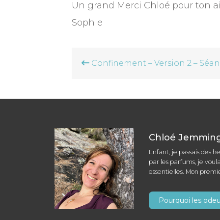
Un grand Merci Chloé pour ton ai
Sophie
Navigation
Confinement – Version 2 – Séa
de
l’article
Chloé Jemming 
Enfant, je passais des h
par les parfums, je voula
essentielles. Mon premi
Pourquoi les odeur