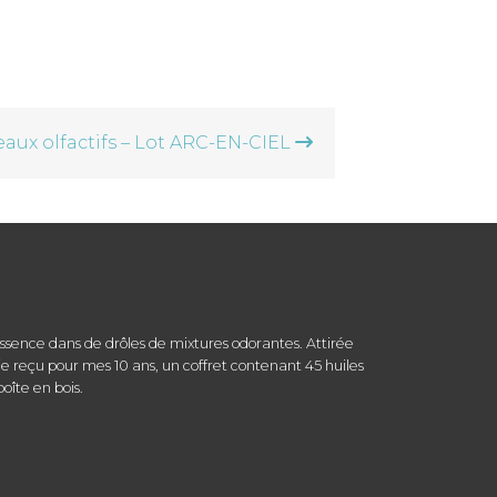
aux olfactifs – Lot ARC-EN-CIEL
r essence dans de drôles de mixtures odorantes. Attirée
, je reçu pour mes 10 ans, un coffret contenant 45 huiles
oîte en bois.